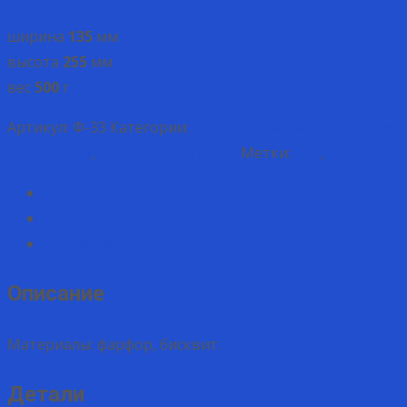
ширина
135
мм
высота
255
мм
вес
500
г
Артикул:
Ф-33
Категории:
Фарфоровые заготовки для
творчества
,
Фигурки, статуэтки
Метки:
дед
,
мороз
Описание
Детали
Отзывы (0)
Описание
Материалы: фарфор, бисквит.
Детали