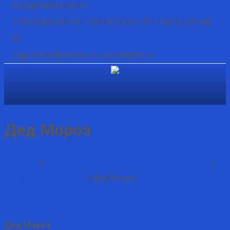
АКАДЕМИЯ КУКОЛ
+7(921)956-60-09; +7(931)214-81-74; +7(812) 373-08-
01
zagotovcki@yandex.ru; mvvas@list.ru
Дед Мороз
Каталог
>
Фарфоровые заготовки для творчества
>
Фигурки, статуэтки
>
Дед Мороз
Дед Мороз