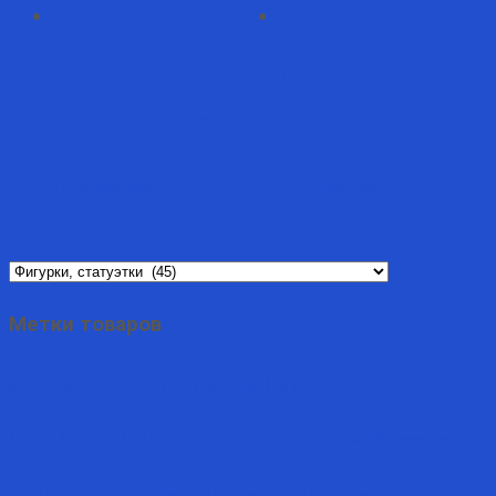
Ноги «Сапожок
Шкатулка с
Деда Мороза»
крышкой
Подробнее
Подробнее
Метки товаров
арлекин
балерина
ангелочек
африканка
бюст
бисквит
бокал
ваза
большие
глазурованные
голова
дед
горшочек
детская
деколь
женские
женский