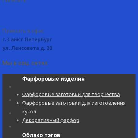
zagotovcki@yandex.ru
mvvas@list.ru
Приехать в офис:
г. Санкт-Петербург
ул. Ленсовета д. 20
Мы в соц. сетях
Фарфоровые изделия
Фарфоровые заготовки для творчества
Фарфоровые заготовки для изготовления
кукол
Декоративный фарфор
Облако тэгов