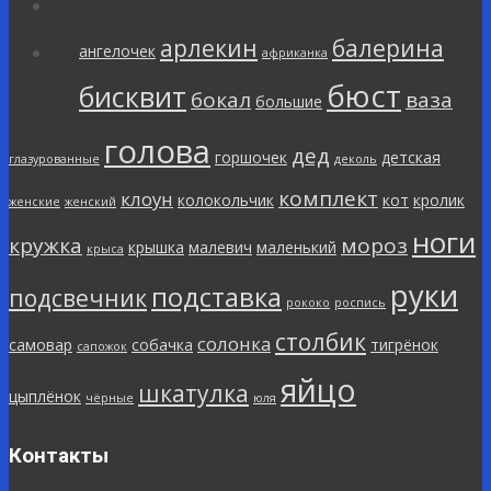
арлекин
балерина
ангелочек
африканка
бюст
бисквит
бокал
ваза
большие
голова
дед
горшочек
детская
глазурованные
деколь
комплект
клоун
колокольчик
кот
кролик
женские
женский
ноги
кружка
мороз
крышка
малевич
маленький
крыса
руки
подставка
подсвечник
рококо
роспись
столбик
солонка
самовар
собачка
тигрёнок
сапожок
яйцо
шкатулка
цыплёнок
чёрные
юля
Контакты