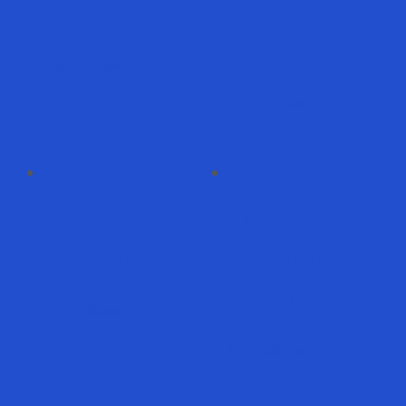
Вазочка 76
Ноги «Сапожок
Деда Мороза»
Подробнее
Подробнее
Блюдце
Шкатулка с
«Малевич»
крышкой с
ручкой
Подробнее
Подробнее