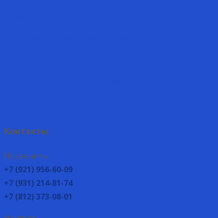
комплект
кружка
клоун
колокольчик
кот
кролик
крыса
ноги
мороз
крышка
малевич
маленький
руки
подставка
подсвечник
рококо
роспись
столбик
солонка
самовар
собачка
тигрёнок
сапожок
яйцо
шкатулка
цыплёнок
чёрные
юля
Контакты:
Позвонить:
+7 (921) 956-60-09
+7 (931) 214-81-74
+7 (812) 373-08-01
Написать: