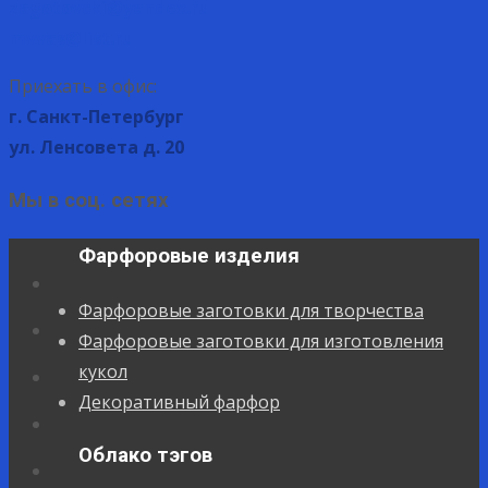
zagotovcki@yandex.ru
mvvas@list.ru
Приехать в офис:
г. Санкт-Петербург
ул. Ленсовета д. 20
Мы в соц. сетях
Фарфоровые изделия
Фарфоровые заготовки для творчества
Фарфоровые заготовки для изготовления
кукол
Декоративный фарфор
Облако тэгов