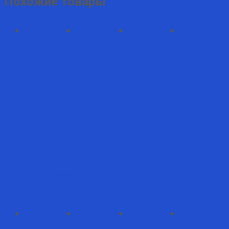
Похожие товары
Голова
Голова
Голова
Ноги
сувенирная
клоуна
сувенирная
«Галя»
детская
детская
малень
Подробнее
№2 с
№3
Подробнее
деколью
Подробнее
Подробнее