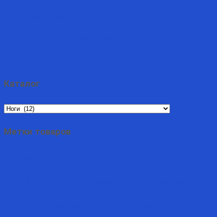
«Африканчик»
Подробнее
Подробнее
Каталог
Метки товаров
арлекин
балерина
ангелочек
африканка
бюст
бисквит
бокал
ваза
большие
глазурованные
голова
дед
горшочек
детская
деколь
женские
женский