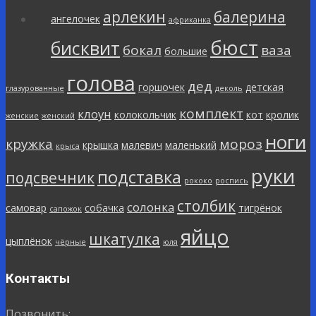
арлекин
балерина
ангелочек
африканка
бюст
бисквит
бокал
ваза
большие
голова
дед
горшочек
детская
глазурованные
деколь
комплект
клоун
колокольчик
кот
кролик
женские
женский
ноги
кружка
мороз
крышка
малевич
маленький
крыса
руки
подставка
подсвечник
рококо
роспись
столбик
солонка
самовар
собачка
тигрёнок
сапожок
яйцо
шкатулка
цыплёнок
чёрные
юля
Контакты
Позвонить: