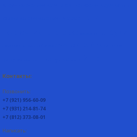
комплект
кружка
клоун
колокольчик
кот
кролик
крыса
ноги
мороз
крышка
малевич
маленький
руки
подставка
подсвечник
рококо
роспись
столбик
солонка
самовар
собачка
тигрёнок
сапожок
яйцо
шкатулка
цыплёнок
чёрные
юля
Контакты:
Позвонить:
+7 (921) 956-60-09
+7 (931) 214-81-74
+7 (812) 373-08-01
Написать: