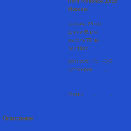
Ноги «Сапожок Деда
Мороза»
ширина
25
мм
длина
65
мм
высота
75
мм
вес
100
г
Артикул:
Н-2, Н-2-Б
Категории:
Ноги
,
Фарфоровые заготовки
для изготовления кукол
Метки:
дед
,
мороз
,
ноги
Описание
Детали
Отзывы (0)
Описание