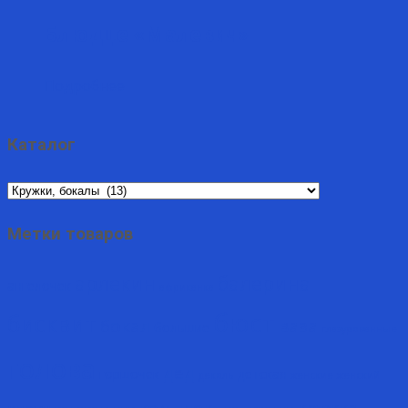
Блюдце «Малевич»
Подробнее
Каталог
Метки товаров
арлекин
балерина
ангелочек
африканка
бюст
бисквит
бокал
ваза
большие
глазурованные
голова
дед
горшочек
детская
деколь
женские
женский
комплект
кружка