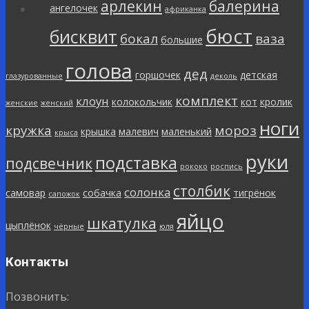
арлекин
балерина
ангелочек
африканка
бюст
бисквит
бокал
ваза
большие
голова
дед
горшочек
детская
глазурованные
деколь
комплект
клоун
колокольчик
кот
кролик
женские
женский
ноги
кружка
мороз
крышка
малевич
маленький
крыса
руки
подставка
подсвечник
рококо
роспись
столбик
солонка
самовар
собачка
тигрёнок
сапожок
яйцо
шкатулка
цыплёнок
чёрные
юля
Контакты
Позвонить: