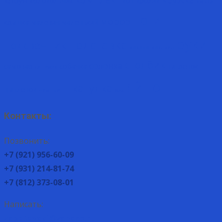
клоун
колокольчик
кот
кролик
крыса
ноги
мороз
крышка
малевич
маленький
руки
подставка
подсвечник
рококо
роспись
столбик
солонка
самовар
собачка
тигрёнок
сапожок
яйцо
шкатулка
цыплёнок
чёрные
юля
Контакты:
Позвонить:
+7 (921) 956-60-09
+7 (931) 214-81-74
+7 (812) 373-08-01
Написать:
zagotovcki@yandex.ru