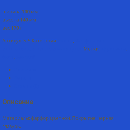
ширина
100
мм
высота
140
мм
вес
170
г
Артикул:
Б-5
Категории:
Бюсты
,
Фарфоровые
заготовки для изготовления кукол
Метки:
африканка
,
бюст
,
женский
Описание
Детали
Отзывы (0)
Описание
Материалы: фарфор цветной. Покрытие: черная
глазурь.