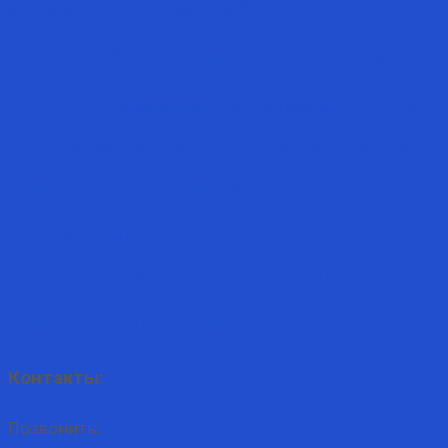
арлекин
балерина
ангелочек
африканка
бюст
бисквит
бокал
ваза
большие
глазурованные
голова
дед
горшочек
детская
деколь
женские
женский
комплект
кружка
клоун
колокольчик
кот
кролик
крыса
ноги
мороз
крышка
малевич
маленький
руки
подставка
подсвечник
рококо
роспись
столбик
солонка
самовар
собачка
тигрёнок
сапожок
яйцо
шкатулка
цыплёнок
чёрные
юля
Контакты:
Позвонить: