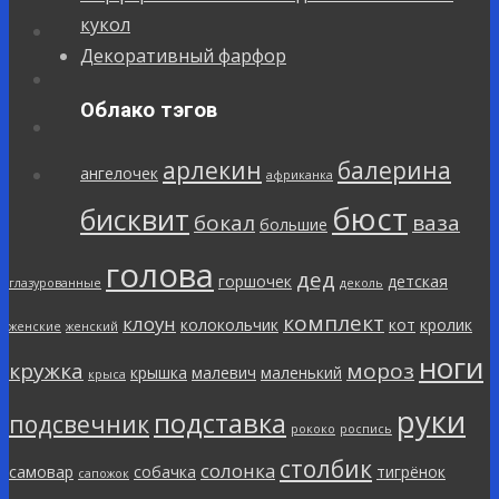
кукол
Декоративный фарфор
Облако тэгов
арлекин
балерина
ангелочек
африканка
бюст
бисквит
бокал
ваза
большие
голова
дед
горшочек
детская
глазурованные
деколь
комплект
клоун
колокольчик
кот
кролик
женские
женский
ноги
кружка
мороз
крышка
малевич
маленький
крыса
руки
подставка
подсвечник
рококо
роспись
столбик
солонка
самовар
собачка
тигрёнок
сапожок