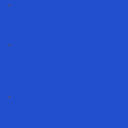
Голова балерины
Подробнее
Комплект куклы сувенирной
«Юля» (бисквит)
Подробнее
Комплект куклы «Кролик»
(бисквит, глазурь)