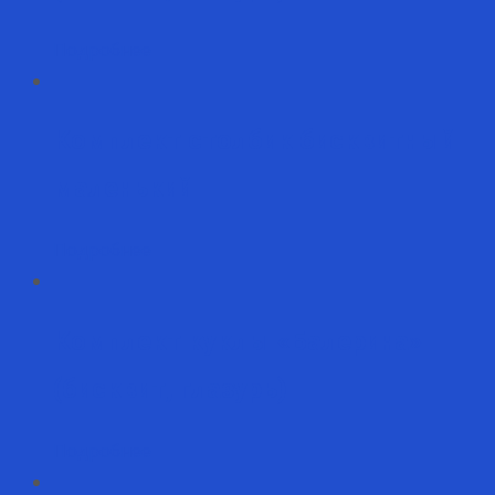
Подробнее
Комплект столбик бисквитный
маленький
Подробнее
Комплект куклы «Балерина»
(бисквит, глазурь)
Подробнее